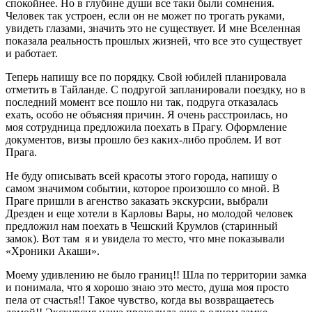
спокойнее. Но в глубине души все таки были сомнения.
Человек так устроен, если он не может по трогать руками,
увидеть глазами, значить это не существует. И мне Вселенная
показала реальность прошлых жизней, что все это существует
и работает.
Теперь напишу все по порядку. Свой юбилей планировала
отметить в Тайланде. С подругой запланировали поездку, но в
последний момент все пошло ни так, подруга отказалась
ехать, особо не объясняя причин. Я очень расстроилась, но
моя сотрудница предложила поехать в Прагу. Оформление
документов, визы прошло без каких-либо проблем. И вот
Прага.
Не буду описывать всей красоты этого города, напишу о
самом значимом событии, которое произошло со мной. В
Праге пришли в агенство заказать экскурсии, выбрали
Дрезден и еще хотели в Карловы Вары, но молодой человек
предложил нам поехать в Чешский Крумлов (старинный
замок). Вот там я и увидела то место, что мне показывали
«Хроники Акаши».
Моему удивлению не было границ!! Шла по территории замка
и понимала, что я хорошо знаю это место, душа моя просто
пела от счастья!! Такое чувство, когда вы возвращаетесь