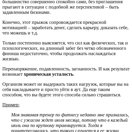
большинство совершенно спокойно сами, без приглашения
прыгают в ситуации с подобной же перспективой – быть
задавленным бизонами.
Конечно, этот прыжок сопровождается прекрасной
мотивацией – заработать денег, сделать карьеру, доказать себе,
что можешь и т.д.
Только постепенно выясняется, что сил как физических, так и
психологических, на длинный забег без четко обозначенного
финиша недостаточно, чтобы продолжать наслаждаться
жизнью.
Перенапряжение, подавленность, загнанность. И как результат
возникает
хроническая усталость
.
Организм может не выдержать таких нагрузок, которые вы на
себя накладываете и просто уйти в аут. Да еще таким
способом, что вы будете этого способа сильно страшиться.
Пример:
Моя знакомая тренер по фитнесу недавно мне призналась,
что с ужасом ждет июля месяца, потому что в каждый
июль она по крупному травмируется. Тогда я
поинтересовалась, что такого случается в ее жизни