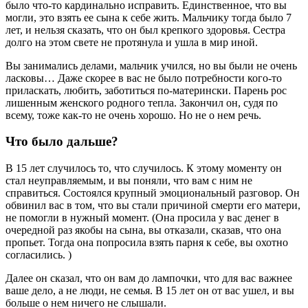
было что-то кардинально исправить. Единственное, что вы
могли, это взять ее сына к себе жить. Мальчику тогда было 7
лет, и нельзя сказать, что он был крепкого здоровья. Сестра
долго на этом свете не протянула и ушла в мир иной.
Вы занимались делами, мальчик учился, но вы были не очень
ласковы… Даже скорее в вас не было потребности кого-то
приласкать, любить, заботиться по-матерински. Парень рос
лишенным женского родного тепла. Закончил он, судя по
всему, тоже как-то не очень хорошо. Но не о нем речь.
Что было дальше?
В 15 лет случилось то, что случилось. К этому моменту он
стал неуправляемым, и вы поняли, что вам с ним не
справиться. Состоялся крупный эмоциональный разговор. Он
обвинил вас в том, что вы стали причиной смерти его матери,
не помогли в нужный момент. (Она просила у вас денег в
очередной раз якобы на сына, вы отказали, сказав, что она
пропьет. Тогда она попросила взять парня к себе, вы охотно
согласились. )
Далее он сказал, что он вам до лампочки, что для вас важнее
ваше дело, а не люди, не семья. В 15 лет он от вас ушел, и вы
больше о нем ничего не слышали.