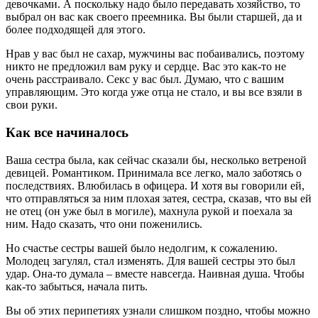
девочками. А поскольку надо было передавать хозяйство, то
выбрал он вас как своего преемника. Вы были старшей, да и
более подходящей для этого.
Нрав у вас был не сахар, мужчины вас побаивались, поэтому
никто не предложил вам руку и сердце. Вас это как-то не
очень расстраивало. Секс у вас был. Думаю, что с вашим
управляющим. Это когда уже отца не стало, и вы все взяли в
свои руки.
Как все начиналось
Ваша сестра была, как сейчас сказали бы, несколько ветреной
девицей. Романтиком. Принимала все легко, мало заботясь о
последствиях. Влюбилась в офицера. И хотя вы говорили ей,
что отправляться за ним плохая затея, сестра, сказав, что вы ей
не отец (он уже был в могиле), махнула рукой и поехала за
ним. Надо сказать, что они поженились.
Но счастье сестры вашей было недолгим, к сожалению.
Молодец загулял, стал изменять. Для вашей сестры это был
удар. Она-то думала – вместе навсегда. Наивная душа. Чтобы
как-то забыться, начала пить.
Вы об этих перипетиях узнали слишком поздно, чтобы можно