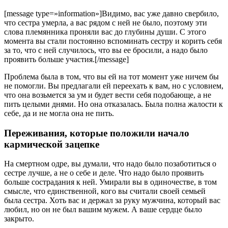
[message type=»information»]Видимо, вас уже давно свербило,
что сестра умерла, а вас рядом с ней не было, поэтому эти
слова племянника проняли вас до глубины души. С этого
момента вы стали постоянно вспоминать сестру и корить себя
за то, что с ней случилось, что вы ее бросили, а надо было
проявить больше участия.[/message]
Проблема была в том, что вы ей на тот момент уже ничем бы
не помогли. Вы предлагали ей переехать к вам, но с условием,
что она возьмется за ум и будет вести себя подобающе, а не
пить целыми днями. Но она отказалась. Была полна жалости к
себе, да и не могла она не пить.
Переживания, которые положили начало
кармической зацепке
На смертном одре, вы думали, что надо было позаботиться о
сестре лучше, а не о себе и деле. Что надо было проявить
больше сострадания к ней. Умирали вы в одиночестве, в том
смысле, что единственной, кого вы считали своей семьей
была сестра. Хоть вас и держал за руку мужчина, который вас
любил, но он не был вашим мужем. А ваше сердце было
закрыто.