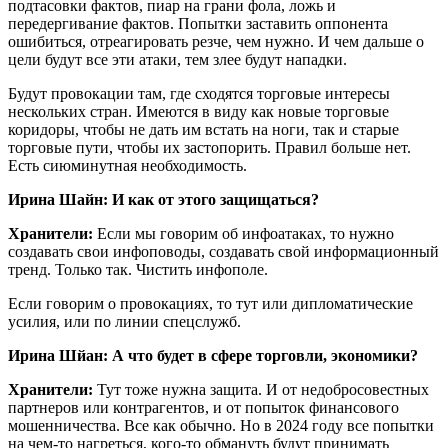
подтасовки фактов, пиар на грани фола, ложь и
передергивание фактов. Попытки заставить оппонента
ошибиться, отреагировать резче, чем нужно. И чем дальше о
цели будут все эти атаки, тем злее будут нападки.
Будут провокации там, где сходятся торговые интересы
нескольких стран. Имеются в виду как новые торговые
коридоры, чтобы не дать им встать на ноги, так и старые
торговые пути, чтобы их застопорить. Правил больше нет.
Есть сиюминутная необходимость.
Ирина Шайн: И как от этого защищаться?
Хранители:
Если мы говорим об инфоатаках, то нужно
создавать свои инфоповоды, создавать свой информационный
тренд. Только так. Чистить инфополе.
Если говорим о провокациях, то тут или дипломатические
усилия, или по линии спецслужб.
Ирина Шйан: А что будет в сфере торговли, экономики?
Хранители:
Тут тоже нужна защита. И от недобросовестных
партнеров или контрагентов, и от попыток финансового
мошенничества. Все как обычно. Но в 2024 году все попытки
на чем-то нагреться, кого-то обмануть будут принимать