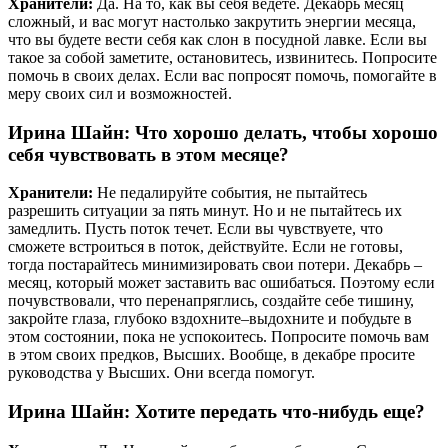
Хранители:
Да. На то, как вы себя ведете. Декабрь месяц
сложный, и вас могут настолько закрутить энергии месяца,
что вы будете вести себя как слон в посудной лавке. Если вы
такое за собой заметите, остановитесь, извинитесь. Попросите
помочь в своих делах. Если вас попросят помочь, помогайте в
меру своих сил и возможностей.
Ирина Шайн: Что хорошо делать, чтобы хорошо
себя чувствовать в этом месяце?
Хранители:
Не педалируйте события, не пытайтесь
разрешить ситуации за пять минут. Но и не пытайтесь их
замедлить. Пусть поток течет. Если вы чувствуете, что
сможете встроиться в поток, действуйте. Если не готовы,
тогда постарайтесь минимизировать свои потери. Декабрь –
месяц, который может заставить вас ошибаться. Поэтому если
почувствовали, что перенапряглись, создайте себе тишину,
закройте глаза, глубоко вздохните–выдохните и побудьте в
этом состоянии, пока не успокоитесь. Попросите помочь вам
в этом своих предков, Высших. Вообще, в декабре просите
руководства у Высших. Они всегда помогут.
Ирина Шайн: Хотите передать что-нибудь еще?