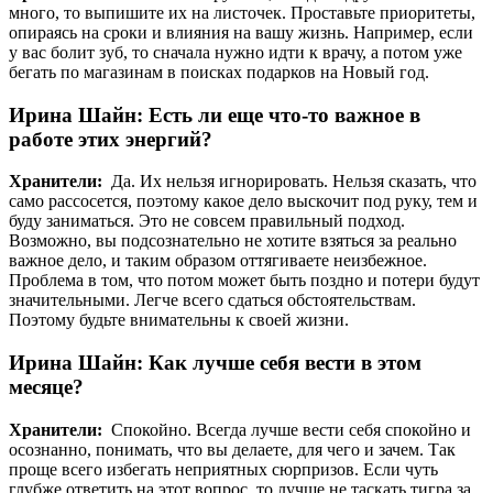
много, то выпишите их на листочек. Проставьте приоритеты,
опираясь на сроки и влияния на вашу жизнь. Например, если
у вас болит зуб, то сначала нужно идти к врачу, а потом уже
бегать по магазинам в поисках подарков на Новый год.
Ирина Шайн: Есть ли еще что-то важное в
работе этих энергий?
Хранители:
Да. Их нельзя игнорировать. Нельзя сказать, что
само рассосется, поэтому какое дело выскочит под руку, тем и
буду заниматься. Это не совсем правильный подход.
Возможно, вы подсознательно не хотите взяться за реально
важное дело, и таким образом оттягиваете неизбежное.
Проблема в том, что потом может быть поздно и потери будут
значительными. Легче всего сдаться обстоятельствам.
Поэтому будьте внимательны к своей жизни.
Ирина Шайн: Как лучше себя вести в этом
месяце?
Хранители:
Спокойно. Всегда лучше вести себя спокойно и
осознанно, понимать, что вы делаете, для чего и зачем. Так
проще всего избегать неприятных сюрпризов. Если чуть
глубже ответить на этот вопрос, то лучше не таскать тигра за