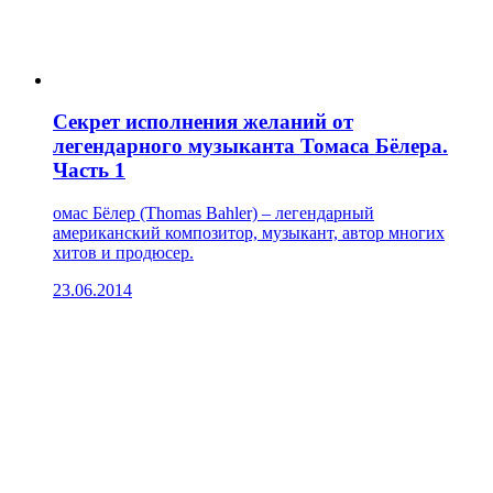
Секрет исполнения желаний от
легендарного музыканта Томаса Бёлера.
Часть 1
омас Бёлер (Thomas Bahler) – легендарный
американский композитор, музыкант, автор многих
хитов и продюсер.
23.06.2014