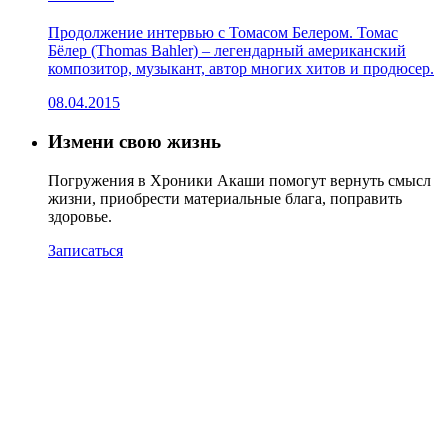
Продолжение интервью с Томасом Белером. Томас
Бёлер (Thomas Bahler) – легендарный американский
композитор, музыкант, автор многих хитов и продюсер.
08.04.2015
Измени свою жизнь
Погружения в Хроники Акаши помогут вернуть смысл
жизни, приобрести материальные блага, поправить
здоровье.
Записаться