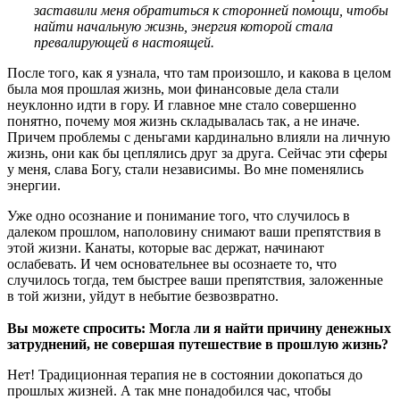
заставили меня обратиться к сторонней помощи, чтобы
найти начальную жизнь, энергия которой стала
превалирующей в настоящей.
После того, как я узнала, что там произошло, и какова в целом
была моя прошлая жизнь, мои финансовые дела стали
неуклонно идти в гору. И главное мне стало совершенно
понятно, почему моя жизнь складывалась так, а не иначе.
Причем проблемы с деньгами кардинально влияли на личную
жизнь, они как бы цеплялись друг за друга. Сейчас эти сферы
у меня, слава Богу, стали независимы. Во мне поменялись
энергии.
Уже одно осознание и понимание того, что случилось в
далеком прошлом, наполовину снимают ваши препятствия в
этой жизни. Канаты, которые вас держат, начинают
ослабевать. И чем основательнее вы осознаете то, что
случилось тогда, тем быстрее ваши препятствия, заложенные
в той жизни, уйдут в небытие безвозвратно.
Вы можете спросить: Могла ли я найти причину денежных
затруднений, не совершая путешествие в прошлую жизнь?
Нет! Традиционная терапия не в состоянии докопаться до
прошлых жизней. А так мне понадобился час, чтобы