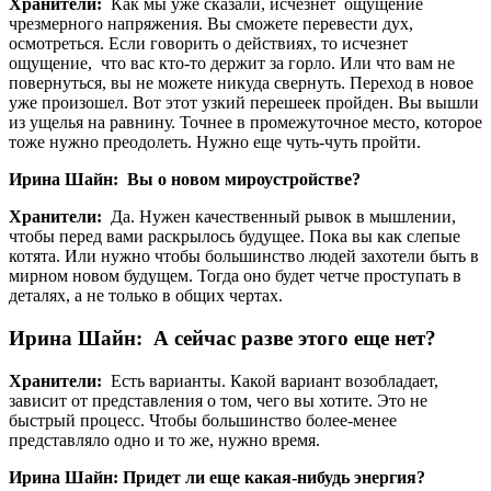
Хранители:
Как мы уже сказали, исчезнет ощущение
чрезмерного напряжения. Вы сможете перевести дух,
осмотреться. Если говорить о действиях, то исчезнет
ощущение, что вас кто-то держит за горло. Или что вам не
повернуться, вы не можете никуда свернуть. Переход в новое
уже произошел. Вот этот узкий перешеек пройден. Вы вышли
из ущелья на равнину. Точнее в промежуточное место, которое
тоже нужно преодолеть. Нужно еще чуть-чуть пройти.
Ирина Шайн: Вы о новом мироустройстве?
Хранители:
Да. Нужен качественный рывок в мышлении,
чтобы перед вами раскрылось будущее. Пока вы как слепые
котята. Или нужно чтобы большинство людей захотели быть в
мирном новом будущем. Тогда оно будет четче проступать в
деталях, а не только в общих чертах.
Ирина Шайн: А сейчас разве этого еще нет?
Хранители:
Есть варианты. Какой вариант возобладает,
зависит от представления о том, чего вы хотите. Это не
быстрый процесс. Чтобы большинство более-менее
представляло одно и то же, нужно время.
Ирина Шайн: Придет ли еще какая-нибудь энергия?