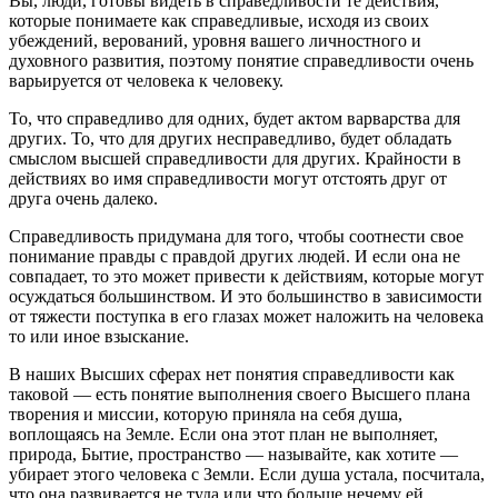
Вы, люди, готовы видеть в справедливости те действия,
которые понимаете как справедливые, исходя из своих
убеждений, верований, уровня вашего личностного и
духовного развития, поэтому понятие справедливости очень
варьируется от человека к человеку.
То, что справедливо для одних, будет актом варварства для
других. То, что для других несправедливо, будет обладать
смыслом высшей справедливости для других. Крайности в
действиях во имя справедливости могут отстоять друг от
друга очень далеко.
Справедливость придумана для того, чтобы соотнести свое
понимание правды с правдой других людей. И если она не
совпадает, то это может привести к действиям, которые могут
осуждаться большинством. И это большинство в зависимости
от тяжести поступка в его глазах может наложить на человека
то или иное взыскание.
В наших Высших сферах нет понятия справедливости как
таковой — есть понятие выполнения своего Высшего плана
творения и миссии, которую приняла на себя душа,
воплощаясь на Земле. Если она этот план не выполняет,
природа, Бытие, пространство — называйте, как хотите —
убирает этого человека с Земли. Если душа устала, посчитала,
что она развивается не туда или что больше нечему ей