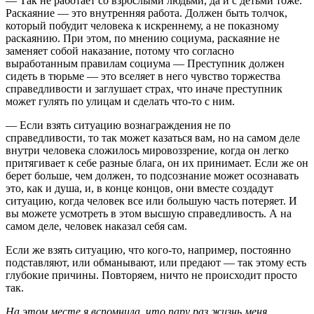
— Так не работает со взрослыми людьми, да и с детьми тоже.
Раскаяние — это внутренняя работа. Должен быть толчок,
который побудит человека к искреннему, а не показному
раскаянию. При этом, по мнению социума, раскаяние не
заменяет собой наказание, потому что согласно
выработанным правилам социума — Преступник должен
сидеть в тюрьме — это вселяет в него чувство торжества
справедливости и заглушает страх, что иначе преступник
может гулять по улицам и сделать что-то с ним.
— Если взять ситуацию вознаграждения не по
справедливости, то так может казаться вам, но на самом деле
внутри человека сложилось мировоззрение, когда он легко
притягивает к себе разные блага, он их принимает. Если же он
берет больше, чем должен, то подсознание может осознавать
это, как и душа, и, в конце концов, они вместе создадут
ситуацию, когда человек все или большую часть потеряет. И
вы можете усмотреть в этом высшую справедливость. А на
самом деле, человек наказал себя сам.
Если же взять ситуацию, что кого-то, например, постоянно
подставляют, или обманывают, или предают — так этому есть
глубокие причины. Повторяем, ничто не происходит просто
так.
На этом месте я вспомнила, что пару раз жизнь меня