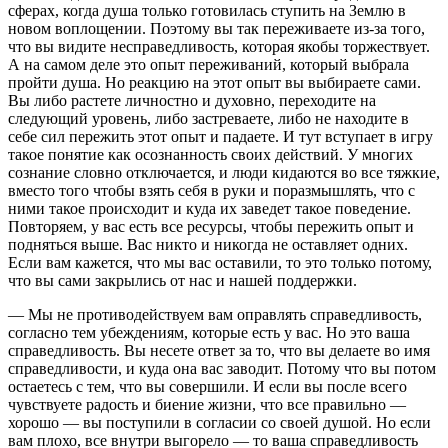
сферах, когда душа только готовилась ступить на Землю в
новом воплощении. Поэтому вы так переживаете из-за того,
что вы видите несправедливость, которая якобы торжествует.
А на самом деле это опыт переживаний, который выбрала
пройти душа. Но реакцию на этот опыт вы выбираете сами.
Вы либо растете личностно и духовно, переходите на
следующий уровень, либо застреваете, либо не находите в
себе сил пережить этот опыт и падаете. И тут вступает в игру
такое понятие как осознанность своих действий. У многих
сознание словно отключается, и люди кидаются во все тяжкие,
вместо того чтобы взять себя в руки и поразмышлять, что с
ними такое происходит и куда их заведет такое поведение.
Повторяем, у вас есть все ресурсы, чтобы пережить опыт и
подняться выше. Вас никто и никогда не оставляет одних.
Если вам кажется, что мы вас оставили, то это только потому,
что вы сами закрылись от нас и нашей поддержки.
— Мы не противодействуем вам оправлять справедливость,
согласно тем убеждениям, которые есть у вас. Но это ваша
справедливость. Вы несете ответ за то, что вы делаете во имя
справедливости, и куда она вас заводит. Потому что вы потом
остаетесь с тем, что вы совершили. И если вы после всего
чувствуете радость и биение жизни, что все правильно —
хорошо — вы поступили в согласии со своей душой. Но если
вам плохо, все внутри выгорело — то ваша справедливость